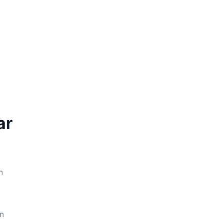
ar
n
in