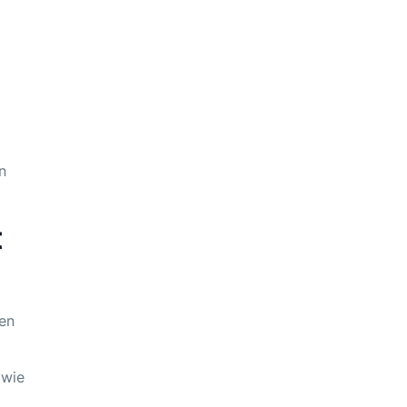
n
t
en
 wie