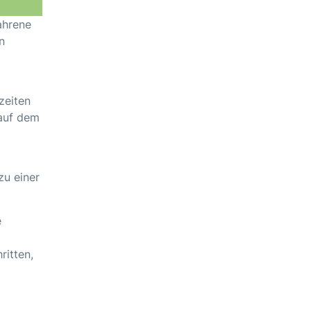
ahrene
n
zeiten
 auf dem
zu einer
e
ritten,