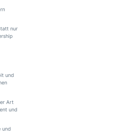
ern
tatt nur
ership
it und
nen
er Art
ent und
e und