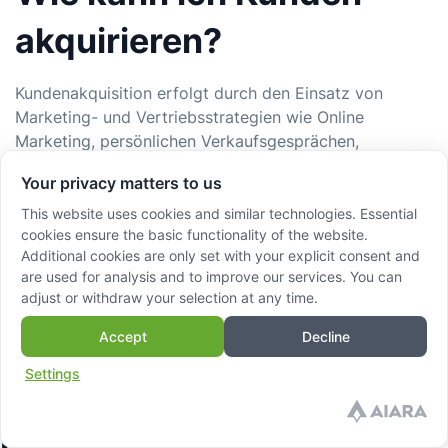
akquirieren?
Kundenakquisition erfolgt durch den Einsatz von
Marketing- und Vertriebsstrategien wie Online
Marketing, persönlichen Verkaufsgesprächen,
Networking, Veranstaltungen und
Your privacy matters to us
Empfehlungsmarketing. Wesentlich ist das Verständnis
der Zielgruppe und die Anpassung der Ansprache an
This website uses cookies and similar technologies. Essential
cookies ensure the basic functionality of the website.
deren Bedürfnisse.
Additional cookies are only set with your explicit consent and
Share:
are used for analysis and to improve our services. You can
adjust or withdraw your selection at any time.
Accept
Decline
Settings
Latest articles