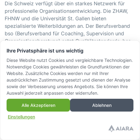
Die Schweiz verfügt über ein starkes Netzwerk für
professionelle Organisationsentwicklung. Die ZHAW,
FHNW und die Universität St. Gallen bieten
spezialisierte Weiterbildungen an. Der Berufsverband
bso (Berufsverband für Coaching, Supervision und
Organisationsberatung) setzt Qualitätsstandards. bso-
zertifizierte Berater:innen gelten in der Schweiz als
Ihre Privatsphäre ist uns wichtig
Gütesiegel für fundierte OE-Begleitung.
Diese Website nutzt Cookies und vergleichbare Technologien.
Notwendige Cookies gewährleisten die Grundfunktionen der
Website. Zusätzliche Cookies werden nur mit Ihrer
ausdrücklichen Zustimmung gesetzt und dienen der Analyse
Die Rolle der
sowie der Verbesserung unseres Angebots. Sie können Ihre
Führungskraft in der
Auswahl jederzeit anpassen oder widerrufen.
Alle Akzeptieren
Ablehnen
Organisationsentwick
Einstellungen
Organisationsentwicklung scheitert selten an
fehlenden Konzepten. Sie scheitert an Führungskräften,