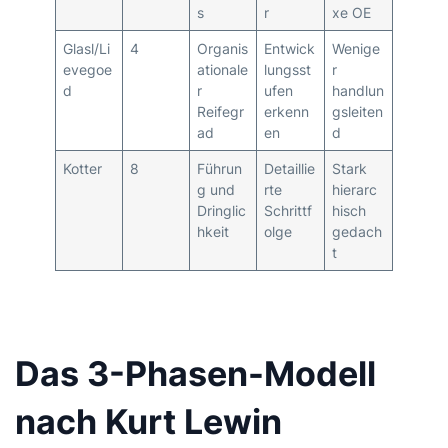
s
r
xe OE
Glasl/Li
4
Organis
Entwick
Wenige
evegoe
ationale
lungsst
r
d
r
ufen
handlun
Reifegr
erkenn
gsleiten
ad
en
d
Kotter
8
Führun
Detaillie
Stark
g und
rte
hierarc
Dringlic
Schrittf
hisch
hkeit
olge
gedach
t
Das 3-Phasen-Modell
nach Kurt Lewin