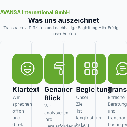
AVANSA International GmbH
Was uns auszeichnet
Transparenz, Präzision und nachhaltige Begleitung – Ihr Erfolg ist
unser Antrieb
Klartext
Genauer
Begleitung
Trans
Blick
Wir
Unser
Ehrliche
sprechen
Ziel
Beratung
Wir
offen
ist
und
analysieren
und
langfristiger
transpar
Ihre
direkt
Erfolg
Lösunge
Herausforderungen