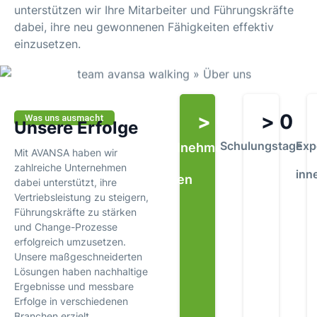
unterstützen wir Ihre Mitarbeiter und Führungskräfte
dabei, ihre neu gewonnenen Fähigkeiten effektiv
einzusetzen.
> 
0
> 
0
Was uns ausmacht
Unsere Erfolge
Schulungstage
Exp
Teilnehmer/-
Mit AVANSA haben wir
zahlreiche Unternehmen
inn
innen
dabei unterstützt, ihre
Vertriebsleistung zu steigern,
Führungskräfte zu stärken
und Change-Prozesse
erfolgreich umzusetzen.
Unsere maßgeschneiderten
Lösungen haben nachhaltige
Ergebnisse und messbare
Erfolge in verschiedenen
Branchen erzielt.