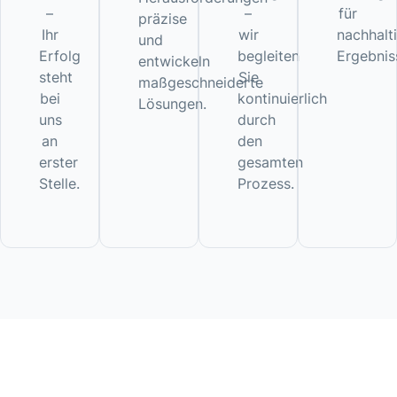
–
–
für
präzise
Ihr
wir
nachhalt
und
Erfolg
begleiten
Ergebnis
entwickeln
steht
Sie
maßgeschneiderte
bei
kontinuierlich
Lösungen.
uns
durch
an
den
erster
gesamten
Stelle.
Prozess.